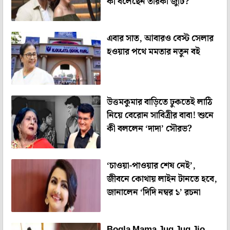
কী বলেছেন তারকা জুটি?
এবার সাত, আবারও বেস্ট সেলার
হওয়ার পথে মমতার নতুন বই
উত্তমকুমার বাড়িতে ঢুকতেই লাঠি
নিয়ে বেরোন সাবিত্রীর বাবা! শুনে
কী বললেন ‘দাদা’ সৌরভ?
‘চাওয়া-পাওয়ার শেষ নেই’,
জীবনে কোথায় লাইন টানতে হবে,
জানালেন ‘দিদি নম্বর ১’ রচনা
Bogla Mama Jug Jug Jio