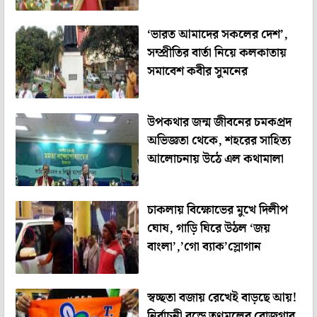
‘ভারত আমাদের সকলের দেশ’,
সম্প্রীতির বার্তা নিয়ে কলকাতায়
সমাবেশ কবীর সুমনের
উপকথার জন্ম জীবনের চমকপ্রদ
অভিজ্ঞতা থেকে, শহরের সাহিত্য
আলোচনায় উঠে এল কথামালা
চাকলায় বিক্ষোভের মুখে দিলীপ
ঘোষ, গাড়ি ঘিরে উঠল ‘জয়
বাংলা’,’গো ব্যাক’স্লোগান
স্বচ্ছতা বজায় রেখেই বাড়ছে আয়!
নির্বাচনী বন্ডে তৃণমূলের রোজগার