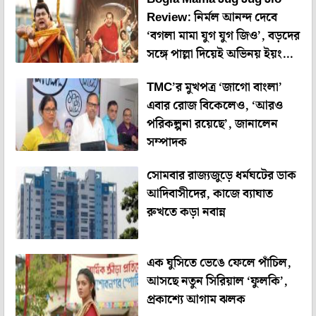
Review: নির্মল আনন্দ দেবে
‘বগলা মামা যুগ যুগ জিও’, বড়দের
সঙ্গে পাল্লা দিয়েই অভিনয় ইয়ং
ব্রিগেডের
TMC’র মুখপত্র ‘জাগো বাংলা’
এবার রোজ বিকেলেও, ‘আরও
পরিকল্পনা রয়েছে’, জানালেন
সম্পাদক
সোমবার রাজ্যজুড়ে ধর্মঘটের ডাক
আদিবাসীদের, কাজে ব্যাঘাত
রুখতে কড়া নবান্ন
এক ঘুসিতে ভেঙে ফেলে পাঁচিল,
আসছে নতুন সিরিয়াল ‘ফুলকি’,
প্রকাশ্যে আগাম ঝলক