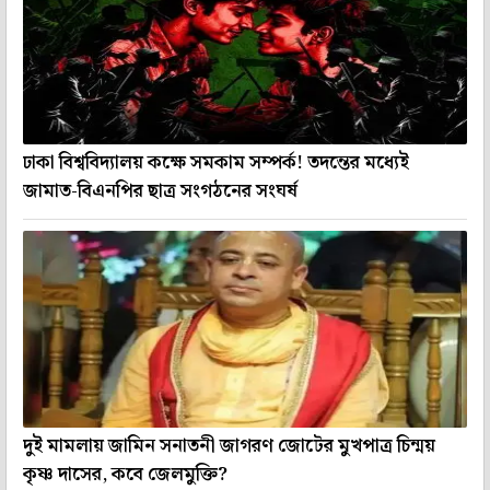
ঢাকা বিশ্ববিদ্যালয় কক্ষে সমকাম সম্পর্ক! তদন্তের মধ্যেই
জামাত-বিএনপির ছাত্র সংগঠনের সংঘর্ষ
দুই মামলায় জামিন সনাতনী জাগরণ জোটের মুখপাত্র চিন্ময়
কৃষ্ণ দাসের, কবে জেলমুক্তি?