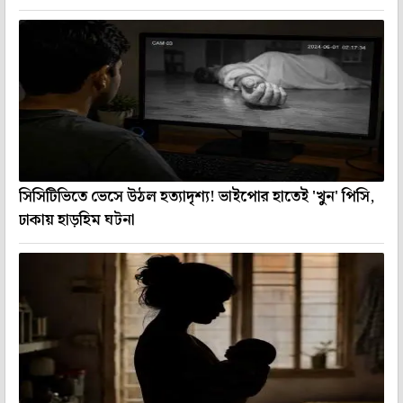
সিসিটিভিতে ভেসে উঠল হত্যাদৃশ্য! ভাইপোর হাতেই 'খুন' পিসি,
ঢাকায় হাড়হিম ঘটনা