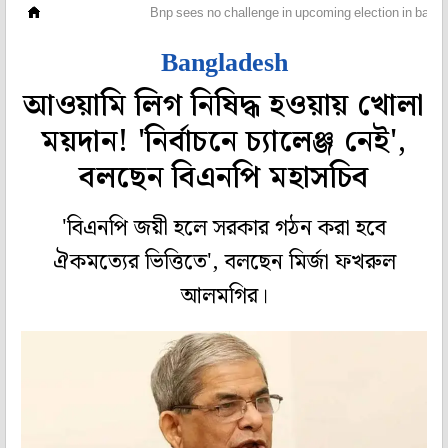
ওপার বাংলা
Bnp sees no challenge in upcoming election in bang
Bangladesh
আওয়ামি লিগ নিষিদ্ধ হওয়ায় খোলা
ময়দান! 'নির্বাচনে চ্যালেঞ্জ নেই',
বলছেন বিএনপি মহাসচিব
'বিএনপি জয়ী হলে সরকার গঠন করা হবে
ঐকমত্যের ভিত্তিতে', বলছেন মির্জা ফখরুল
আলমগির।