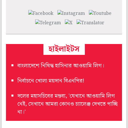
হাইলাইটস
বাংলাদেশে নিষিদ্ধ হাসিনার আওয়ামি লিগ।
নির্বাচনে খোলা ময়দান বিএনপির!
দলের মহাসচিবের মন্তব্য, 'যেখানে আওয়ামি লিগ
নেই, সেখানে আমরা কোনও চ্যালেঞ্জ দেখতে পাচ্ছি
না।'