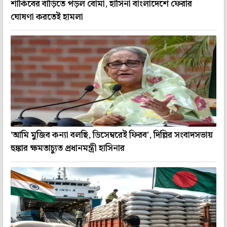
শাকিবের বাড়িতে পড়ল বোমা, হাসিনা বাংলাদেশে ফেরার
ঘোষণা করতেই হামলা
'আমি মুজিব কন্যা বলছি, ডিসেম্বরেই ফিরব', দিল্লির সংবাদসভায়
হুঙ্কার ক্ষমতাচ্যুত প্রধানমন্ত্রী হাসিনার