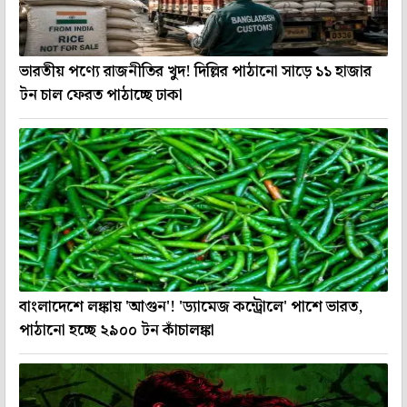
ভারতীয় পণ্যে রাজনীতির খুদ! দিল্লির পাঠানো সাড়ে ১১ হাজার
টন চাল ফেরত পাঠাচ্ছে ঢাকা
বাংলাদেশে লঙ্কায় 'আগুন'! 'ড্যামেজ কন্ট্রোলে' পাশে ভারত,
পাঠানো হচ্ছে ২৯০০ টন কাঁচালঙ্কা