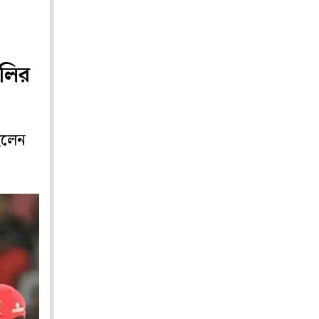
লির
ছিলেন