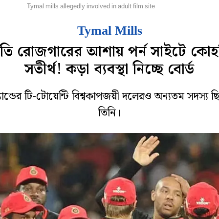
্রিকেট
Tymal mills allegedly involved in adult film site
Tymal Mills
ড়তি রোজগারের আশায় পর্ন সাইটে কোহ
সতীর্থ! কড়া ব্যবস্থা নিচ্ছে বোর্ড
যান্ডের টি-টোয়েন্টি বিশ্বকাপজয়ী দলেরও অন্যতম সদস্য 
তিনি।