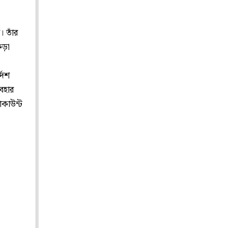
। তাঁর
কড়া
দেশ
বহার
াকাউন্ট