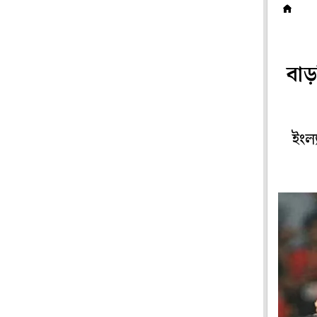
ক
বা
ইংল্