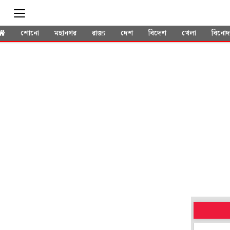
শোনো
মহানগর
রাজ্য
দেশ
বিদেশ
খেলা
বিনো