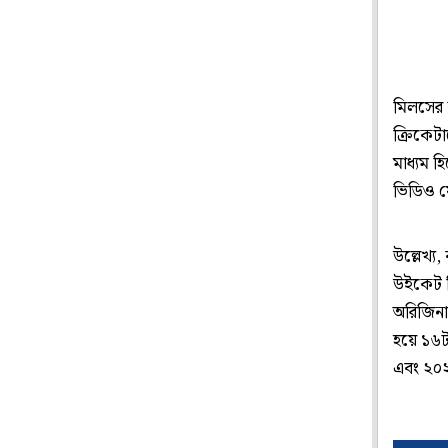
মিলসের 
ক্রিকেটা
মাধ্যম হ
ভিডিও য
উল্লেখ্য,
উইকেট নি
অরিজিনাল
হয়ে ১৬টা
এবং ২০২২