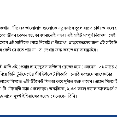
কথায়, "নিজের ভালোলাগাগুলোকে নতুনভাবে তুলে ধরতে চাই। আসলে প
রের জীবন কেমন হয়, তা জানানোই লক্ষ্য। এই সাইট সম্পূর্ণ নিরাপদ। সেই
িসেবে এই সাইটকে বেছে নিয়েছি।" উল্লেখ্য, প্রাপ্তবয়স্কদের জন্য এই সাইটে
ে কেউ দেখতে পায় না। তা দেখার জন্য করতে হয় সাবস্ক্রাইব।
 বাঁ-হাতি এই পেসার দ্য হান্ড্রেডে সাউদার্ন ব্রেভের হয়ে খেলছেন। ৩২ ম্যাচে
য়ে তিনি টুর্নামেন্টের শীর্ষ উইকেট শিকারি। চলতি মরশুমে ম্যাঞ্চেস্টার
সের বিপক্ষে ৩টি উইকেট শিকার করে দুর্দান্ত শুরু করেন। এহেন মিলস ইং
 টি-টোয়েন্টি ম্যাচ খেলেছেন। অন্যদিকে, ২০১৭ সালে রয়্যাল চ্যালেঞ্জার্স বে
 সালে মুম্বই ইন্ডিয়ান্সের হয়েও খেলেছেন তিনি।