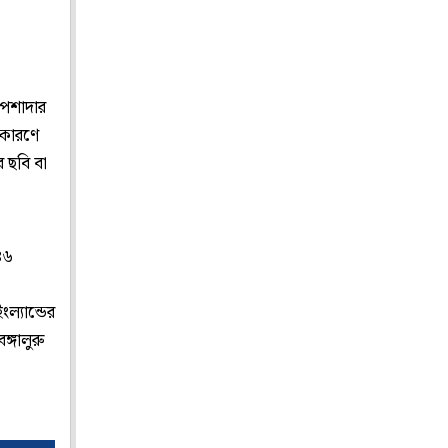
েশাদার
 কারণে
র ছবি বা
 ৪৬
ল্যান্ডের
ঙ্গালুরু