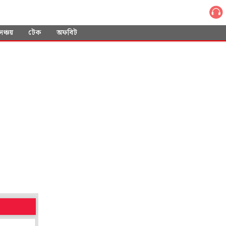
সঞ্চয়
টেক
অফবিট