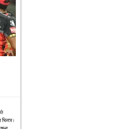
থ!
াল মিলস।
জন্য