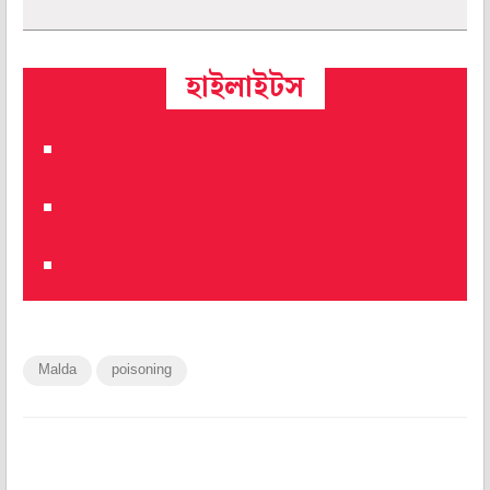
হাইলাইটস
Malda
poisoning