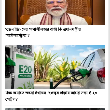
‘জেন জি’-দের ক্ষমাশীলতার বার্তা কি প্রধানমন্ত্রীর
‘মাস্টারস্ট্রোক’?
খরচ কমাতে ভরসা ইথানল, শুল্কের ধাক্কায় আদৌ সস্তা ই-২০
পেট্রল?