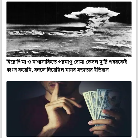
হিরোশিমা ও নাগাসাকিতে পরমাণু বোমা কেবল দু'টি শহরকেই
ধ্বংস করেনি, বদলে দিয়েছিল মানব সভ্যতার ইতিহাস