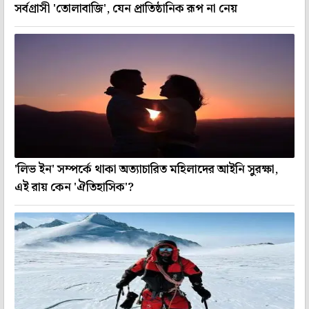
সর্বগ্রাসী 'তোলাবাজি', যেন প্রাতিষ্ঠানিক রূপ না নেয়
'লিভ ইন' সম্পর্কে থাকা অত্যাচারিত মহিলাদের আইনি সুরক্ষা,
এই রায় কেন 'ঐতিহাসিক'?