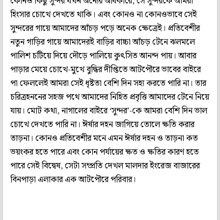
কোনও কিছু সুন্দর যখন অন্যের অধিকারে, সে সুন্দরকে আমরা
হিংসার চোখে দেখতে থাকি। এবং কোনও না কোনওভাবে সেই
সুন্দরের গায়ে আমাদের আঁচড় পড়ে অনেক ক্ষেত্রেই। প্রতিবেশীর
নতুন গাড়ির গায়ে আমাদেরই বাড়ির বাচ্চা আঁচড় টেনে ঝলমলে
পালিশ চটিয়ে দিয়ে দৌড়ে পালিয়ে কুৎসিত আনন্দ পায়। আবার
পাড়ার মেয়ে চোখে-মুখে বুদ্ধির দীপ্তিতে আটপৌরে ভাবের বাইরে
পা ফেললেই আমরা সেই ধৃষ্টতা বেশি দিন সহ্য করতে পারি না। তার
চরিত্রহননের সহজ পথে আমাদের নিহিত প্রবৃত্তি আমাদের টেনে নিয়ে
যায়। মোট কথা, নাগালের বাইরে ‘সুন্দর’-কে আমরা বেশি দিন ভাল
চোখে দেখতে পারি না। ঈর্ষার দহন জাগিয়ে তোলে ক্ষতি করার
তাড়না। কোনও প্রতিবেশীর মনে এমন ঈর্ষার দহন ও তাড়না কত
ভয়ংকর হতে পারে এবং কোন পর্যায়ের ক্ষত ও ক্ষতির কারণ হতে
পারে সেই বিদ্বেষ, সেটা সম্প্রতি দেখল মালদার ইংরেজ বাজারের
বিনপাড়া এলাকার এক আটপৌরে পরিবার।