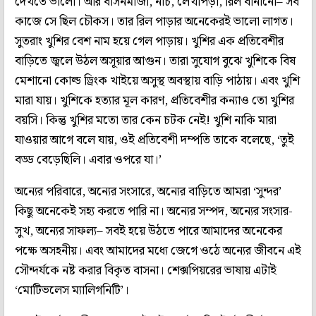
দেখতে ভালো। আর বাসনমাজা, নাচ, লেখাপড়া, রিল বানানো– সব
কাজে সে ছিল চৌকস। তার রিল পাড়ার অনেকেরই ভালো লাগত।
সুতরাং খুশির বেশ নাম হয়ে গেল পাড়ায়। খুশির এক প্রতিবেশীর
বাড়িতে জ্বলে উঠল অসূয়ার আগুন। তারা সুযোগ বুঝে খুশিকে বিষ
মেশানো কোল্ড ড্রিংক খাইয়ে অসুস্থ অবস্থায় বাড়ি পাঠায়। এবং খুশি
মারা যায়। খুশিকে হত্যার মূল কারণ, প্রতিবেশীর কন্যাও তো খুশির
বয়সি। কিন্তু খুশির মতো তার কেন চটক নেই! খুশি নাকি মারা
যাওয়ার আগে বলে যায়, ওই প্রতিবেশী দম্পতি তাকে বলেছে, ‘তুই
বড্ড বেড়েছিলি। এবার ওপরে যা।’
অন্যের পরিবারে, অন্যের সংসারে, অন্যের বাড়িতে আমরা ‘সুন্দর’
কিছু অনেকেই সহ্য করতে পারি না। অন্যের সম্পদ, অন্যের সংসার-
সুখ, অন্যের সাফল্য– সবই হয়ে উঠতে পারে আমাদের অনেকের
পক্ষে অসহনীয়। এবং আমাদের মধ্যে জেগে ওঠে অন্যের জীবনে এই
সৌন্দর্যকে নষ্ট করার বিকৃত বাসনা। শেক্সপিয়রের ভাষায় এটাই
‘মোটিভলেস ম্যালিগনিটি’।