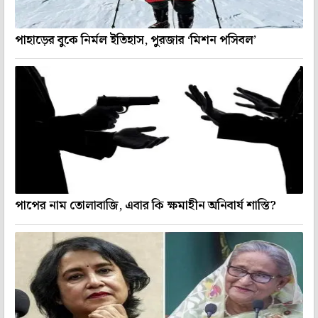
পাহাড়ের বুকে নির্মল ইতিহাস, পুরজার ‘মিশন পসিবল’
পাপের নাম তোলাবাজি, এবার কি ক্ষমাহীন অনিবার্য শাস্তি?