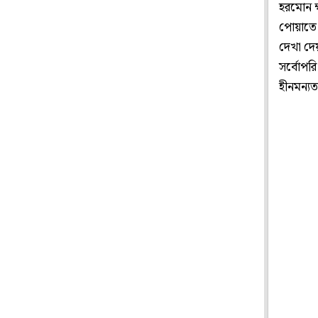
হরমোন ক
পোয়াতে হ
দেখা দে
সর্বোপরি
হীনমন্য