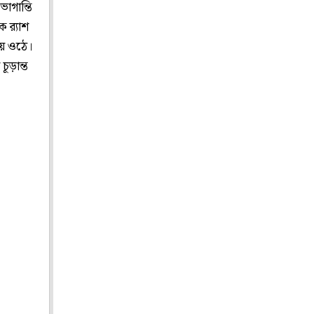
োগান্তি
 র‍্যাশ
য়ে ওঠে।
চূড়ান্ত