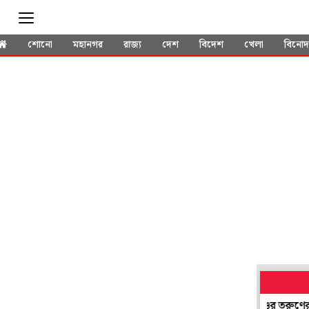
শোনো
মহানগর
রাজ্য
দেশ
বিদেশ
খেলা
বিনো
ল! ভারতের প্রথম ‘উড়ন্ত গাড়ি’ বানিয়ে নজির উত্তরাখণ্ডের তরুণের
'রা