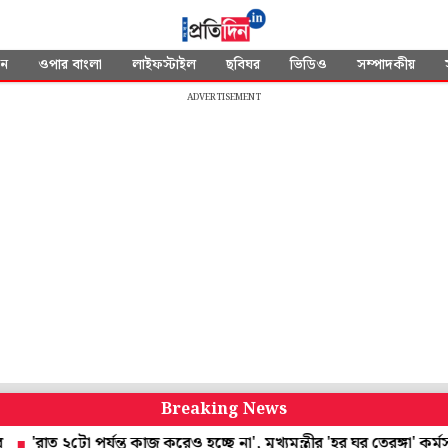
দন
ওপার বাংলা
লাইফস্টাইল
ছবিঘর
ভিডিও
সম্পাদকীয়
ADVERTISEMENT
Breaking News
ত ২টো পর্যন্ত কাজ করেও হচ্ছে না', মুখ্যমন্ত্রীর 'হর ঘর তেরঙ্গা' কর্মসূচিত