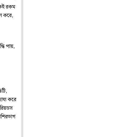
 একই রকম
ল করে,
ধি পায়,
ঁটি,
হায্য করে
িরিয়ডস
বেশিরভাগ