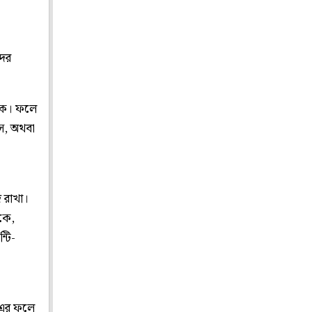
দের
াকে। ফলে
টস, অথবা
ি রাখা।
াকে,
্টি-
 এর ফলে