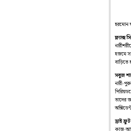
হরমোন ক
ফ্ল্যাক্স
নারীশরীর
হজমে সা
বাড়িতে 
সবুজ শ
নারী-পুর
পিরিয়ডস
তাদের জন
অক্সিডে
ড্রাই ফ্র
কাজু-আম