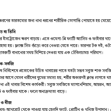
্ষরণের তারতম্যের জন্য নানা ধরনের শারীরিক ভোগান্তি পোয়াতে হয় মেয়ে
 সিড বা তিসি
ে ইসট্রোজেন ক্ষরণ বাড়ায়। এতে ওমেগা-থ্রি ফ্যাটি অ্যাসিড ও ফাইবার থ
হায্য হয়। ফ্ল্যাক্স সিড গুঁড়ো করে নেওয়া যেতে পারে। তারপর টক দই, ও
হাতরুটি বানানোর সময় মিশিয়ে দেওয়া যায় এক টেবিলচামচ পরিমাণ।
াক-সবজি
ুষ নির্বিশেষে প্রত্যেকের উচিত খাবারের পাতে যতটা সম্ভব সবুজ শাক সবজ
ের আগে যেসব নারীদের ঘুমের সমস্যা হয়, শরীর অকারণই ক্লান্ত লাগতে থ
্য এই খাবার বিশেষ কার্যকরী। সবুজ সবজিতে ম্যাগনেশিয়াম, আয়রন, অ্যান
ন্ট ও ফাইবার থাকে। ফলে অনাক্রম্যতা বাড়ে।
ুট ও বীজ
ন্ড-আখরোট থেকে পাওয়া যায় হেলদি ফ্যাট, প্রোটিন ও খনিজ উপাদান।