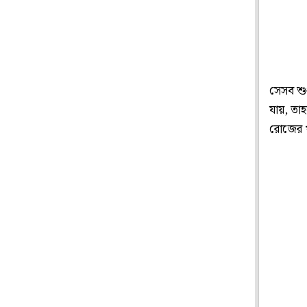
সেসব শুধ
যায়, তা
রোজের খ