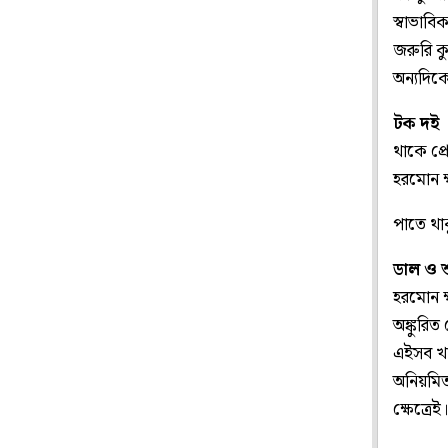
স্বাভাবি
জরুরি ক
অন্যদিকে
টক দই
থাকে প্
হরমোন ক
পাতে থা
ডাল ও শ
হরমোন ক্
অঙ্কুরিত
এইসব খা
অনিয়মিত
ক্ষেত্রেই