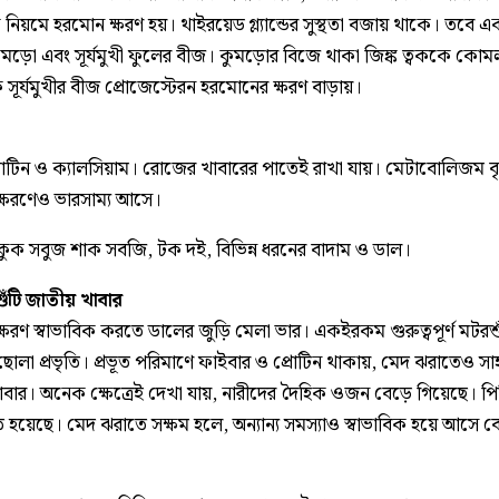
ক নিয়মে হরমোন ক্ষরণ হয়। থাইরয়েড গ্ল্যান্ডের সুস্থতা বজায় থাকে। তবে
ুমড়ো এবং সূর্যমুখী ফুলের বীজ। কুমড়োর বিজে থাকা জিঙ্ক ত্বককে কোম
 সূর্যমুখীর বীজ প্রোজেস্টেরন হরমোনের ক্ষরণ বাড়ায়।
রোটিন ও ক্যালসিয়াম। রোজের খাবারের পাতেই রাখা যায়। মেটাবোলিজম বৃদ্
্ষরণেও ভারসাম্য আসে।
কুক সবুজ শাক সবজি, টক দই, বিভিন্ন ধরনের বাদাম ও ডাল।
ুঁটি জাতীয় খাবার
ষরণ স্বাভাবিক করতে ডালের জুড়ি মেলা ভার। একইরকম গুরুত্বপূর্ণ মটরশু
 ছোলা প্রভৃতি। প্রভূত পরিমাণে ফাইবার ও প্রোটিন থাকায়, মেদ ঝরাতেও সা
বার। অনেক ক্ষেত্রেই দেখা যায়, নারীদের দৈহিক ওজন বেড়ে গিয়েছে। প
 হয়েছে। মেদ ঝরাতে সক্ষম হলে, অন্যান্য সমস্যাও স্বাভাবিক হয়ে আসে 
।