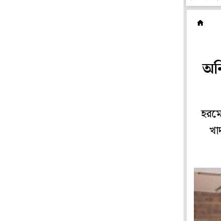
প
অন
হরমো
খা