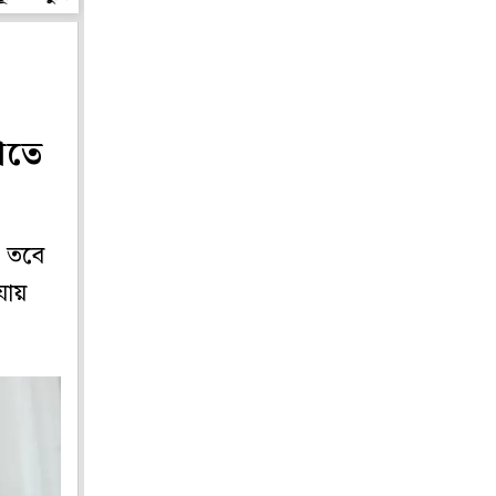
াতে
। তবে
যায়