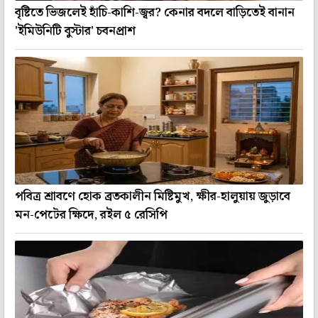
বৃষ্টিতে ভিজলেই হাঁচি-কাশি-জ্বর? কেনার বদলে বাড়িতেই বানান
'ইমিউনিটি বুস্টার' চবনপ্রাশ
পবিত্র শ্রাবণে হোক ব্রতকালীন মিষ্টিমুখ, ক্ষীর-হালুয়ায় জুড়াবে
মন-পেটের ক্ষিদে, রইল ৫ রেসিপি