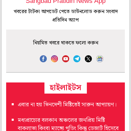
Sangbad Pratidin News App
খবরের টাটকা আপডেট পেতে ডাউনলোড করুন সংবাদ
প্রতিদিন অ্যাপ
নিয়মিত খবরে থাকতে ফলো করুন
হাইলাইটস
এবার না হয় ভিনদেশী মিষ্টিতেই সারুন আপ্যায়ণ।
মধ্যপ্রাচ্যের বলকান অঞ্চলের জনপ্রিয় মিষ্টি
বাকলাভা কিংবা ম্যাঙ্গো পুডিং কিন্তু ডেজার্ট হিসেবে