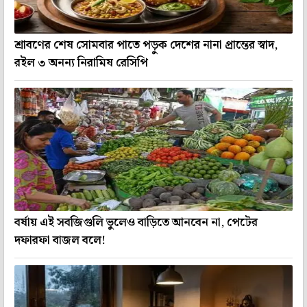
শ্রাবণের শেষ সোমবার পাতে পড়ুক দেশের নানা প্রান্তের স্বাদ,
রইল ৩ অনন্য নিরামিষ রেসিপি
বর্ষায় এই সবজিগুলি ভুলেও বাড়িতে আনবেন না, পেটের
দফারফা বাজল বলে!