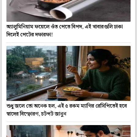
অ্যালুমিনিয়াম ফয়েলে ওঁত পেতে বিপদ, এই খাবারগুলি ঢাকা
দিলেই পেটের দফারফা!
শুধু জলে তো অনেক হল, এই ৫ রকম ম্যাগির রেসিপিতেই হবে
স্বাদের বিস্ফোরণ, চটপট জানুন