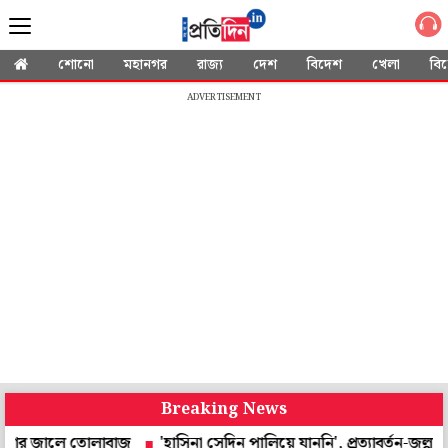
শোনো
মহানগর
রাজ্য
দেশ
বিদেশ
খেলা
বি
ADVERTISEMENT
Breaking News
লে তোলাবাজ
'হাসিনা সেদিন পালিয়ে যাননি', প্রত্যাবর্তন-জল্পনার মাঝে ব