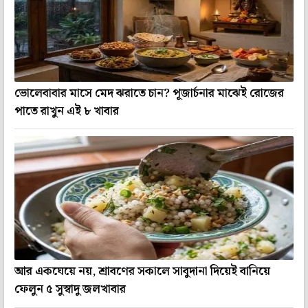
ভোলেবাবার মাসে মেদ ঝরাতে চান? পূজার্চনার মাঝেই রোজের
পাতে রাখুন এই ৮ খাবার
আর একঘেয়ে নয়, শ্রাবণের সকালে সাবুদানা দিয়েই বানিয়ে
ফেলুন ৫ সুস্বাদু জলখাবার