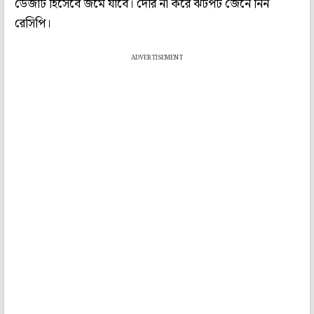
ডেজার্ট হিসেবে জমে যাবে। দেরি না করে ঝটপট জেনে নিন
রেসিপি।
ADVERTISEMENT