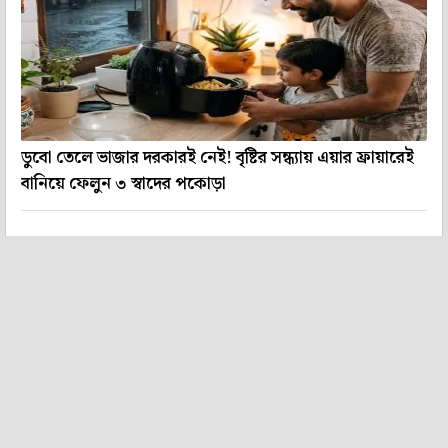
ডুবো তেলে ভাজার দরকারই নেই! বৃষ্টির সন্ধ্যায় এয়ার ফ্রায়ারেই
বানিয়ে ফেলুন ৩ স্বাদের পকোড়া