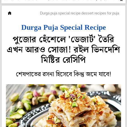
পেটপুজো
Durga puja special recipe dessert recipes for puja
Durga Puja Special Recipe
পুজোর হেঁশেলে 'ডেজার্ট' তৈরি
এখন আরও সোজা! রইল ভিনদেশি
মিষ্টির রেসিপি
শেষপাতের রসনা হিসেবে কিন্তু জমে যাবে!