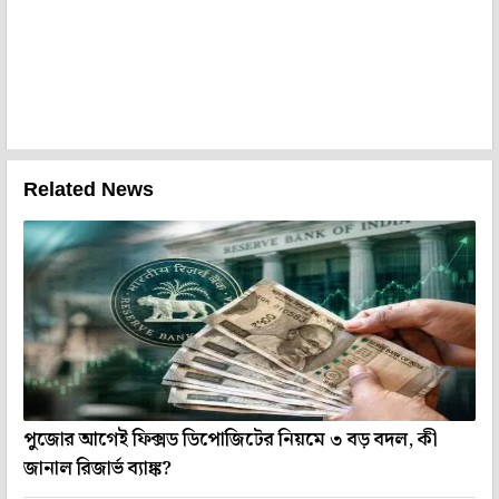
Related News
পুজোর আগেই ফিক্সড ডিপোজিটের নিয়মে ৩ বড় বদল, কী
জানাল রিজার্ভ ব্যাঙ্ক?