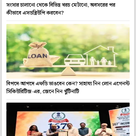
সংসার চালানো থেকে বিভিন্ন খরচ মেটানো, অবসরের পর
কীভাবে এসডব্লিউপি করবেন?
বিপদে-আপদে এফডি ভাঙবেন কেন? সাহায্য নিন লোন এগেনস্ট
সিকিউরিটিজ-এর, জেনে নিন খুঁটিনাটি