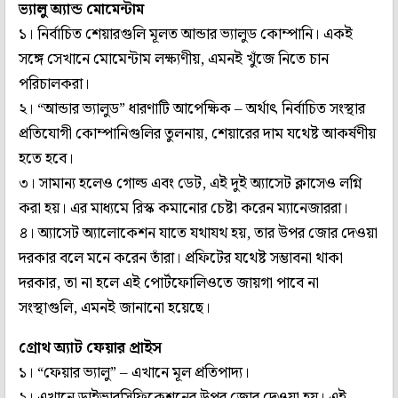
ভ‌্যালু অ‌্যান্ড মোমেন্টাম
১। নির্বাচিত শেয়ারগুলি মূলত আন্ডার ভ‌্যালুড কোম্পানি। একই
সঙ্গে সেখানে মোমেন্টাম লক্ষ‌্যণীয়, এমনই খুঁজে নিতে চান
পরিচালকরা।
২। “আন্ডার ভ‌্যালুড” ধারণাটি আপেক্ষিক – অর্থাৎ নির্বাচিত সংস্থার
প্রতিযোগী কোম্পানিগুলির তুলনায়, শেয়ারের দাম যথেষ্ট আকর্ষণীয়
হতে হবে।
৩। সামান‌্য হলেও গোল্ড এবং ডেট, এই দুই অ‌্যাসেট ক্লাসেও লগ্নি
করা হয়। এর মাধ‌্যমে রিস্ক কমানোর চেষ্টা করেন ম‌্যানেজাররা।
৪। অ‌্যাসেট অ‌্যালোকেশন যাতে যথাযথ হয়, তার উপর জোর দেওয়া
দরকার বলে মনে করেন তাঁরা। প্রফিটের যথেষ্ট সম্ভাবনা থাকা
দরকার, তা না হলে এই পোর্টফোলিওতে জায়গা পাবে না
সংস্থাগুলি, এমনই জানানো হয়েছে।
গ্রোথ অ‌্যাট ফেয়ার প্রাইস
১। “ফেয়ার ভ‌্যালু” – এখানে মূল প্রতিপাদ‌্য।
২। এখানে ডাইভারসিফিকেশনের উপর জোর দেওয়া হয়। এই