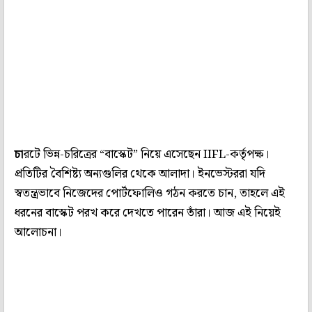
চা
রটে ভিন্ন-চরিত্রের “বাস্কেট” নিয়ে এসেছেন IIFL-কর্তৃপক্ষ।
প্রতিটির বৈশিষ্ট‌্য অন‌্যগুলির থেকে আলাদা। ইনভেস্টররা যদি
স্বতন্ত্রভাবে নিজেদের পোর্টফোলিও গঠন করতে চান, তাহলে এই
ধরনের বাস্কেট পরখ করে দেখতে পারেন তাঁরা। আজ এই নিয়েই
আলোচনা।