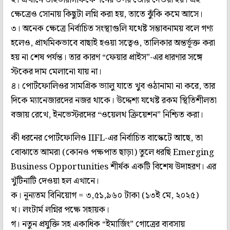
ক্ষেত্রেও সোনায় কিছুটা লগ্নি করা হয়, তাতে ঝুঁকি কমে আসে।
৩। অনেক ক্ষেত্রে নির্বাচিত সংস্থাগুলি যথেষ্ট সম্ভাবনাময় বলে গণ‌্য
হলেও, প্রাথমিকভাবে বাছাই হওয়া সত্বেও, তালিকার অন্তর্ভূক্ত করা
হয় না শেষ পর্যন্ত। তার কারণ “ফেয়ার প্রাইস”-এর ধারণার সঙ্গে
স্টকের দাম মেলানো যায় না।
৪। পোর্টফোলিওর সামগ্রিক ভ‌্যালু যাতে খুব ওঠানামা না করে, তার
দিকে ম‌্যানেজারদের নজর থাকে। উদ্দেশ‌্য যথেষ্ট রকম স্থিতিশীলতা
বজায় রেখে, ইনভেস্টরদের “ওয়েলথ ক্রিয়েশন” নিশ্চিত করা।
কী ধরনের পোর্টফোলিও IIFL-এর নির্বাচিত বাস্কেটে আছে, তা
বোঝাতে আমরা (কোনও পক্ষপাত ছাড়া) তুলে ধরছি Emerging
Business Opportunities শীর্ষক একটি বিশেষ উদাহরণ। এর
খুঁটিনাটি দেওয়া হল এখানে।
ক। নূ‌ন্যতম বিনিয়োগ = ৩,৫১,৯৬০ টাকা (১৩ই মে, ২০২৫)
খ। লংটার্ম লগ্নির পক্ষে সহায়ক।
গ। নতুন প্রযুক্তি সহ একাধিক “ইমার্জিং” গোত্রের ব‌্যবসায়