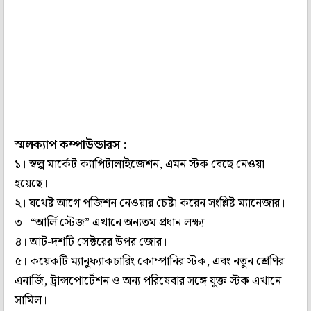
স্মলক‌্যাপ কম্পাউন্ডারস :
১। স্বল্প মার্কেট ক‌্যাপিটালাইজেশন, এমন স্টক বেছে নেওয়া
হয়েছে।
২। যথেষ্ট আগে পজিশন নেওয়ার চেষ্টা করেন সংশ্লিষ্ট ম‌্যানেজার।
৩। “আর্লি স্টেজ” এখানে অন‌্যতম প্রধান লক্ষ‌্য।
৪। আট-দশটি সেক্টরের উপর জোর।
৫। কয়েকটি ম‌্যানুফ‌্যাকচারিং কোম্পানির স্টক, এবং নতুন শ্রেণির
এনার্জি, ট্র‌ান্সপোর্টেশন ও অন‌্য পরিষেবার সঙ্গে যুক্ত স্টক এখানে
সামিল।