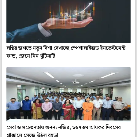
লগ্নির জগতে নতুন দিশা দেখাচ্ছে স্পেশালাইজড ইনভেস্টমেন্ট
ফান্ড, জেনে নিন খুঁটিনাটি
সেবা ও সচেতনতায় অনন্য নজির, ১৬৭তম আয়কর দিবসের
প্রাক্কালে সেজে উঠল রহড়া