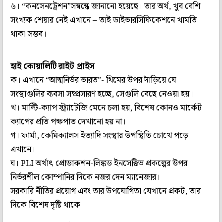
৬। “কনসেনট্রেশন”সম্বন্ধে জানানো হয়েছে। তার অর্থ, খুব বেশি
সংখ‌্যক শেয়ার নেই এখানে – তাই ডাইভারসিফিকেশনে খামতি
থাকা সম্ভব।
হাই কোয়ালিটি রাইট প্রাইস
ক। এখানে “আত্মনির্ভর ভারত”- থিমের উপর দাঁড়িয়ে যে
সংস্থাগুলির ব‌্যবসা সম্প্রসারণ হচ্ছে, সেগুলি বেছে নেওয়া হয়।
খ। মাল্টি-ক‌্যাপ স্ট্র‌্যাটেজি মেনে চলা হয়, বিশেষ কোনও মার্কেট
ক‌্যাপের প্রতি পক্ষপাত দেখানো হয় না।
গ। ফার্মা, কেমিক‌্যালস ইত‌্যাদি সংস্থার উপস্থিতি চোখে পড়ে
এখানে।
ঘ। PLI অর্থাৎ প্রোডাকশন-লিঙ্কড ইনসেক্টিভ প্রকল্পের উপর
নির্ভরশীল কোম্পানির দিকে নজর দেন ম‌্যানেজার।
সরকারি নীতির প্রয়োগ এবং তার উপযোগিতা যেখানে প্রকট, তার
দিকে বিশেষ দৃষ্টি থাকে।