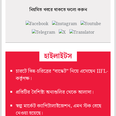
নিয়মিত খবরে থাকতে ফলো করুন
হাইলাইটস
চারটে ভিন্ন-চরিত্রের “বাস্কেট” নিয়ে এসেছেন IIFL-
কর্তৃপক্ষ।
প্রতিটির বৈশিষ্ট‌্য অন‌্যগুলির থেকে আলাদা।
স্বল্প মার্কেট ক‌্যাপিটালাইজেশন, এমন স্টক বেছে
নেওয়া হয়েছে।