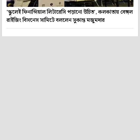
'স্কুলেই ফিনান্সিয়াল লিটারেসি পড়ানো উচিত', কলকাতায় বেঙ্গল
রাইজিং বিসনেস সামিটে বললেন সুকান্ত মজুমদার