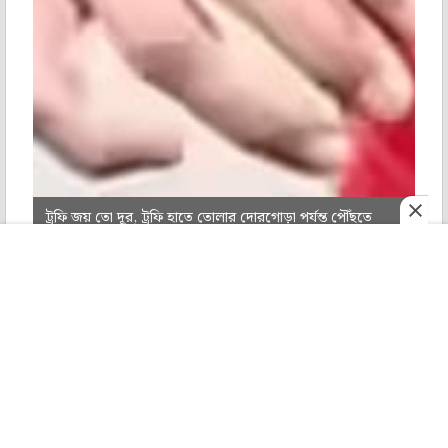
ট্রফি জয় তো দূর, ট্রফি হাতে তোলার দোরগোড়া পর্যন্ত পৌঁছতে
পারেনি ইস্টবেঙ্গল। ২০২০ সাল থেকে আইএসএল খেলছে লাল-
হলুদ। একটিবারের জন্যও প্লে অফে উঠতে পারেনি তারা।
মহানগর
শোনো
ই পেপার
রোববার
Tap to expand