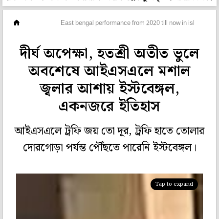
ছবিঘর
East bengal performance from 2020 till now in isl
দীর্ঘ অপেক্ষা, হতশ্রী অতীত ভুলে
অবশেষে আইএসএলে মশাল
জ্বলার আশায় ইস্টবেঙ্গল,
একনজরে ইতিহাস
আইএসএলে ট্রফি জয় তো দূর, ট্রফি হাতে তোলার
দোরগোড়া পর্যন্ত পৌঁছতে পারেনি ইস্টবেঙ্গল।
Tap to expand