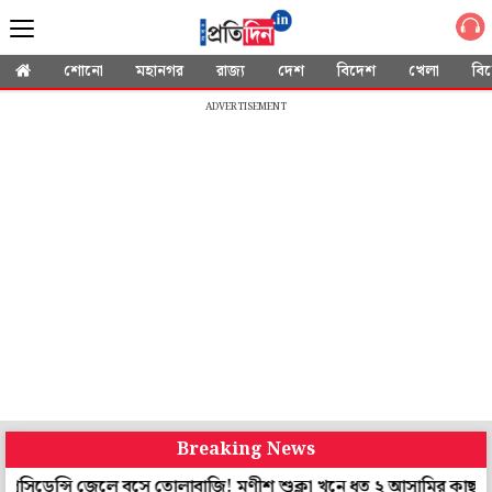
শোনো
মহানগর
রাজ্য
দেশ
বিদেশ
খেলা
বি
ADVERTISEMENT
Breaking News
ে তোলাবাজি! মণীশ শুক্লা খুনে ধৃত ২ আসামির কাছ থেকে উদ্ধার মোবাইল