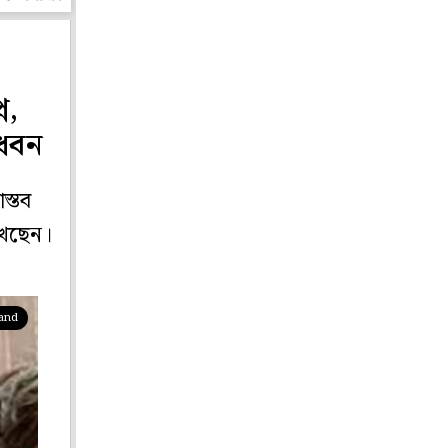
ন,
াধবন
স্তব
খেছেন।
pand