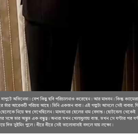
ি দাপুটে অভিনেতা। বেশ কিছু ছবি পরিচালনাও করেছেন। আর মাধবন। কিন্তু ক্যামের
রে তাঁর আরেকটি পরিচয় আছে। তিনি একজন বাবা। এই গল্পটা আসলে সেই বাবার, য
র ছেলেকে নিয়ে স্বপ্ন দেখেছিলেন। মাধবনের ছেলের নাম বেদান্ত। ছোটবেলা থেকেই
 সঙ্গে তার অদ্ভুত এক বন্ধুত্ব। অন্যরা যখন খেলাধুলায় ব্যস্ত, তখন সে ঘণ্টার পর ঘণ্
িয়ে দিত সুইমিং পুলে। ধীরে ধীরে সেই ভালোবাসাই বদলে যায় লক্ষ্যে।