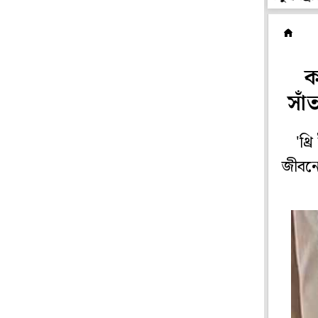
ছ
ক
সাঁ
'থ্
জীবনে