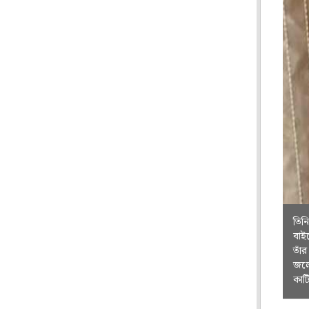
তিন
বাই
তাঁ
জলের
কাট