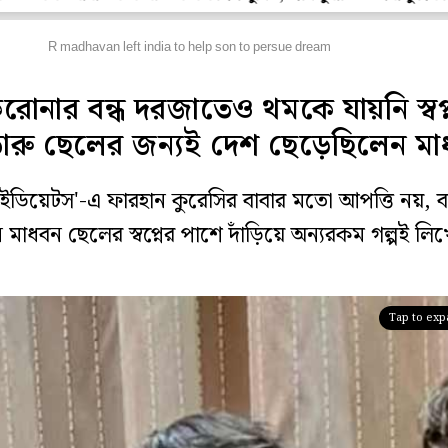
বিঘর
R madhavan left india to help son to persue dream
রোনার বন্ধ দরজাতেও থমকে যায়নি স্বপ্
তারু ছেলের জন্যই দেশ ছেড়েছিলেন ম
রি ইডিয়েটস'-এ ফারহান কুরেসির বাবার মতো আপত্তি নয়, বা
 মাধবন ছেলের স্বপ্নের পাশে দাঁড়িয়ে অন্যরকম গল্পই লি
Tap to ex