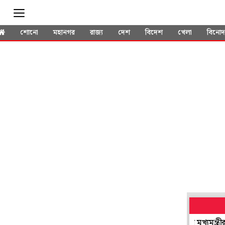
শোনো
মহানগর
রাজ্য
দেশ
বিদেশ
খেলা
বিনো
ীনতা সংগ্রামীদের বীরত্ব ও আত্মত্যাগকে কুর্নিশ মুখ্যমন্ত্রীর
ফের ভবানী