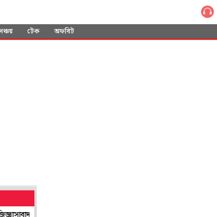
সঞ্চয়
টেক
অফবিট
িআইডির
অভিশপ্ত রাতের ২ বছর পার, রবিবার রাজ্যে 'অভয়া দিবস', বিকেলে