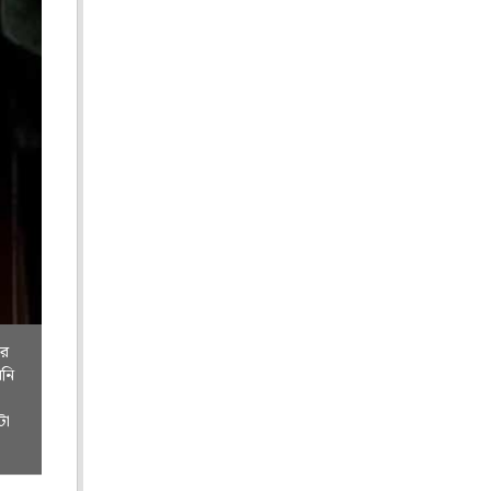
ার
িনি
টা