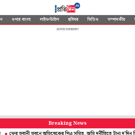
দন
ওপার বাংলা
লাইফস্টাইল
ছবিঘর
ভিডিও
সম্পাদকীয়
ADVERTISEMENT
Breaking News
 ভবনে অভিষেকের পিএ সুমিত, জমি দুর্নীতিতে টানা দু'দিন জিজ্ঞাসাবাদ স