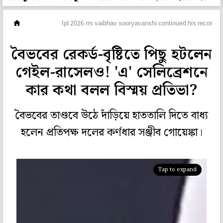
ছবিঘর
Ipl 2026 rrs vaibhav sooryavanshi continued his record 
বৈভবের রেকর্ড-বৃষ্টিতে পিছু হটলেন
গেইল-রাসেলও! 'এ' সেলিব্রেশনে
কার কথা বলল বিস্ময় প্রতিভা?
বৈভবের তাণ্ডবে উঠে দাঁড়িয়ে হাততালি দিতে বাধ্য
হলেন প্রতিপক্ষ দলের কর্ণধার সঞ্জীব গোয়েঙ্কা।
Tap to expand