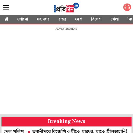
শোনো
মহানগর
রাজ্য
দেশ
বিদেশ
খেলা
বি
ADVERTISEMENT
Breaking News
ভবানীপুরে বিজেপি কর্মীকে মারধর, মাকে শ্লীলতাহানি! পুলিশের জালে তৃণ