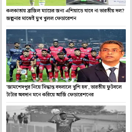
কলকাতায় ব্রাজিল ম্যাচের জন্য এশিয়াডে যাবে না ভারতীয় দল?
জল্পনার মাঝেই মুখ খুলল ফেডারেশন
'জামশেদপুর নিয়ে সিদ্ধান্ত বদলালে খুশি হব', ভারতীয় ফুটবলে
টাটার অবদান মনে করিয়ে আর্জি ফেডারেশনের