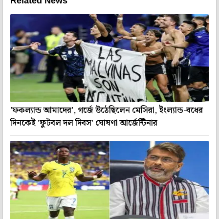
Related News
'ফকল্যান্ড আমাদের', গর্জে উঠেছিলেন মেসিরা, ইংল্যান্ড-বধের
দিনকেই 'ফুটবল দল দিবস' ঘোষণা আর্জেন্টিনার