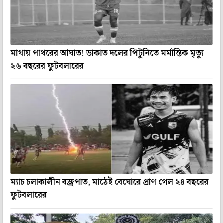
মাথায় পাথরের আঘাত! ডাকাত দলের পিটুনিতে মর্মান্তিক মৃত্যু
২৬ বছরের ফুটবলারের
ম্যাচ চলাকালীন বজ্রপাত, মাঠেই বেঘোরে প্রাণ গেল ২৪ বছরের
ফুটবলারের