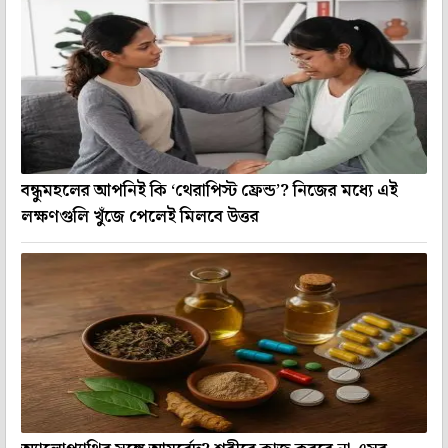
বন্ধুমহলের আপনিই কি ‘থেরাপিস্ট ফ্রেন্ড’? নিজের মধ্যে এই
লক্ষণগুলি খুঁজে পেলেই মিলবে উত্তর