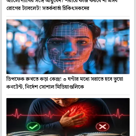
অ্যালোপ্যাথির সঙ্গে আয়ুর্বেদ? শরীরে কাজ করবে না এসব
রোগের ট্যাবলেট! সতর্কবার্তা চিকিৎসকদের
ডিপফেক রুখতে কড়া কেন্দ্র! ৩ ঘণ্টার মধ্যে সরাতে হবে ভুয়ো
কনটেন্ট, নির্দেশ সোশাল মিডিয়াগুলিকে