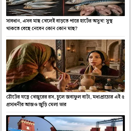
সাবধান, এসব মাছ খেলেই বাড়তে পারে হার্টের অসুখ! সুস্থ
থাকতে বেছে নেবেন কোন কোন মাছ?
ঠোঁটের যত্নে খেজুরের রস, চুলে জবাফুল বাটা, মধ্যপ্রাচ্যের এই ৫
প্রসাধনীর আজও জুড়ি মেলা ভার