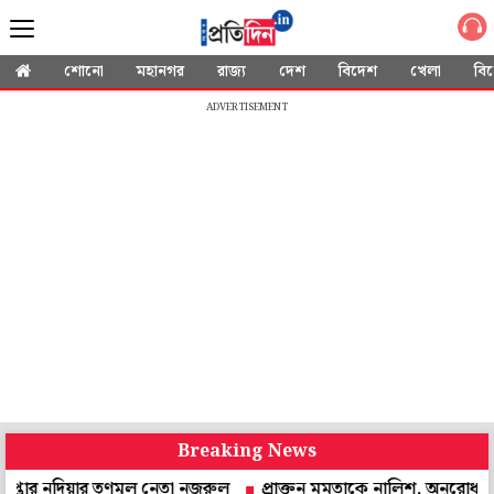
শোনো
মহানগর
রাজ্য
দেশ
বিদেশ
খেলা
বি
ADVERTISEMENT
Breaking News
নদিয়ার তৃণমূল নেতা নজরুল
প্রাক্তন মমতাকে নালিশ, অনুরোধ করে চিঠি! উত্তর