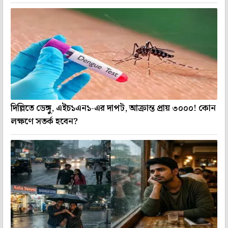
দিল্লিতে ডেঙ্গু, এইচ১এন১-এর দাপট, আক্রান্ত প্রায় ৩০০০! কোন
লক্ষণে সতর্ক হবেন?