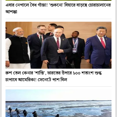
এবার নেপালে বৈধ গাঁজা! 'শুকনো' বিহারে বাড়ছে চোরাচালানের
আশঙ্কা
রুশ তেল কেনার 'শাস্তি', ভারতের উপরে ১০০ শতাংশ শুল্ক
চাপাবে আমেরিকা! সেনেটে পাশ বিল