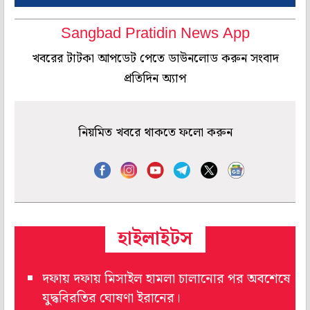
Sangbad Pratidin News App
খবরের টাটকা আপডেট পেতে ডাউনলোড করুন সংবাদ
প্রতিদিন অ্যাপ
নিয়মিত খবরে থাকতে ফলো করুন
হাইলাইটস
দফায় দফায় মিসাইল হামলা চালানোর পর অবশেষে
যুদ্ধবিরতির ঘোষণা ইরানের।