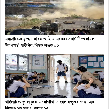
মধ্যপ্রাচ্যের যুদ্ধে নয়া মোড়, ইয়েমেনের সেনাঘাঁটিতে হামলা
ইরানপন্থী হাউথির, নিহত অন্তত ৩০
থাইল্যান্ডে স্কুলে ঢুকে এলোপাথাড়ি গুলি বন্দুকবাজ ছাত্রের,
শিক্ষক-সহ মৃত ৭, আহত ১৫