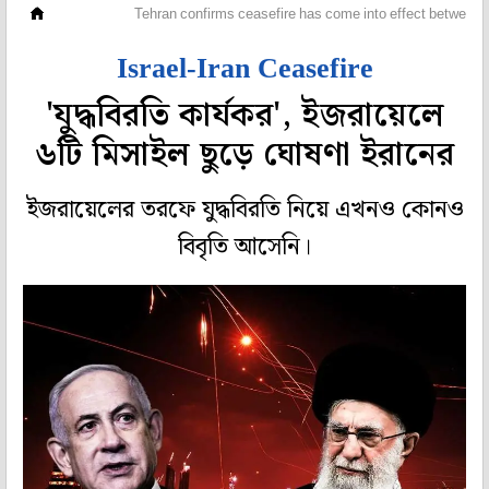
বিদেশ
Tehran confirms ceasefire has come into effect between is
Israel-Iran Ceasefire
'যুদ্ধবিরতি কার্যকর', ইজরায়েলে
৬টি মিসাইল ছুড়ে ঘোষণা ইরানের
ইজরায়েলের তরফে যুদ্ধবিরতি নিয়ে এখনও কোনও
বিবৃতি আসেনি।