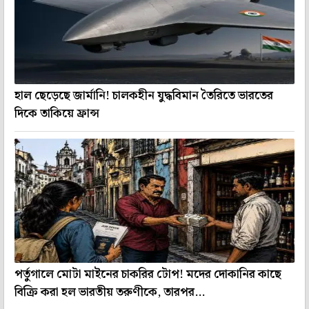
হাল ছেড়েছে জার্মানি! চালকহীন যুদ্ধবিমান তৈরিতে ভারতের
দিকে তাকিয়ে ফ্রান্স
পর্তুগালে মোটা মাইনের চাকরির টোপ! মদের দোকানির কাছে
বিক্রি করা হল ভারতীয় তরুণীকে, তারপর...