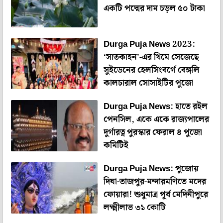
একটি পদ্মের দাম চড়ল ৫০ টাকা
Durga Puja News 2023:
‘সাতকাহন’-এর থিমে সেজেছে
সুইডেনের হেলসিংবর্গে বেঙ্গলি
কালচারাল সোসাইটির পুজো
Durga Puja News: হাতে রইল
পেনসিল, একে একে রাজ্যপালের
দুর্গারত্ন পুরস্কার ফেরাল ৪ পুজো
কমিটিই
Durga Puja News: পুজোয়
দিঘা-তাজপুর-মন্দারমণিতে মদের
ফোয়ারা! শুধুমাত্র পূর্ব মেদিনীপুরে
লক্ষ্মীলাভ ৩১ কোটি