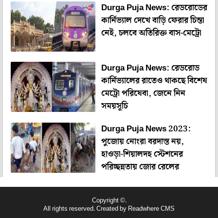
Durga Puja News: রেডরোডের
কার্নিভ্যাল দেখে বাড়ি ফেরার চিন্তা
নেই, চলবে অতিরিক্ত বাস-মেট্রো
Durga Puja News: রেডরোড
কার্নিভ্যালের রাতেও থাকছে বিশেষ
মেট্রো পরিষেবা, জেনে নিন
সময়সূচি
Durga Puja News 2023:
পুজোয় নোংরা বরদাস্ত নয়,
হাওড়া-শিয়ালদহ স্টেশনের
পরিচ্ছন্নতায় জোর রেলের
Copyright ©.
All rights reserved. Created by
Readwhere CMS