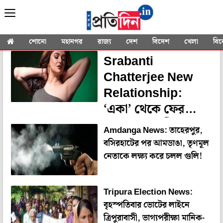
YOU SEARCHED FOR
" Entertainment
News"
শোনো
মহানগর
রাজ্য
দেশ
বিদেশ
খেলা
বি
Srabanti
Chatterjee New
Relationship:
‘একা’ থেকে ফের
‘দোকা’ শ্রাবন্তী!
Amdanga News: তাহেরপুর,
অভিনেত্রীর নতুন সঙ্গী
বসিরহাটের পর আমডাঙা, তৃণমূল
কে?
নেতাকে লক্ষ্য করে চলল গুলি!
Tripura Election News:
বৃহস্পতিবার ভোটের লাইনে
ত্রিপুরাবাসী, ভাগ্যপরীক্ষা মানিক-