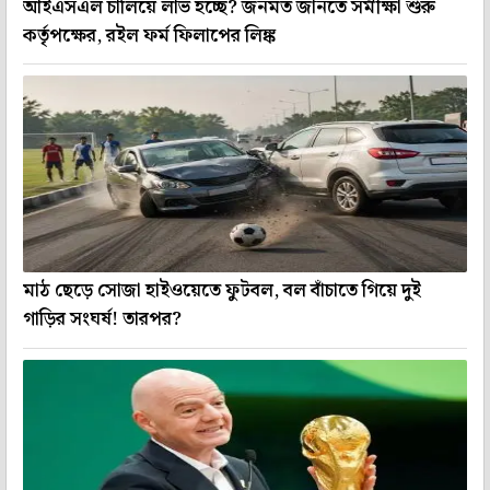
আইএসএল চালিয়ে লাভ হচ্ছে? জনমত জানতে সমীক্ষা শুরু
কর্তৃপক্ষের, রইল ফর্ম ফিলাপের লিঙ্ক
মাঠ ছেড়ে সোজা হাইওয়েতে ফুটবল, বল বাঁচাতে গিয়ে দুই
গাড়ির সংঘর্ষ! তারপর?