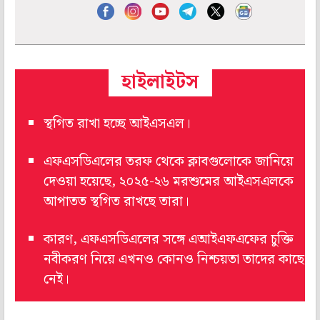
হাইলাইটস
স্থগিত রাখা হচ্ছে আইএসএল।
এফএসডিএলের তরফ থেকে ক্লাবগুলোকে জানিয়ে
দেওয়া হয়েছে, ২০২৫-২৬ মরশুমের আইএসএলকে
আপাতত স্থগিত রাখছে তারা।
কারণ, এফএসডিএলের সঙ্গে এআইএফএফের চুক্তি
নবীকরণ নিয়ে এখনও কোনও নিশ্চয়তা তাদের কাছে
নেই।