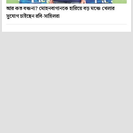
আর কত বঞ্চনা? মোহনবাগানকে হারিয়ে বড় মঞ্চে খেলার
সুযোগ চাইছেন রবি-সাহিলরা