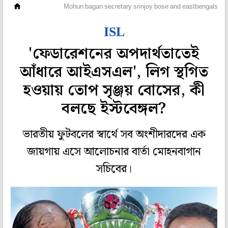
ফুটবল
Mohun bagan secretary srinjoy bose and eastbengals deba
ISL
'ফেডারেশনের অপদার্থতাতেই
আঁধারে আইএসএল', লিগ স্থগিত
হওয়ায় তোপ সৃঞ্জয় বোসের, কী
বলছে ইস্টবেঙ্গল?
ভারতীয় ফুটবলের স্বার্থে সব অংশীদারদের এক
জায়গায় এসে আলোচনার বার্তা মোহনবাগান
সচিবের।