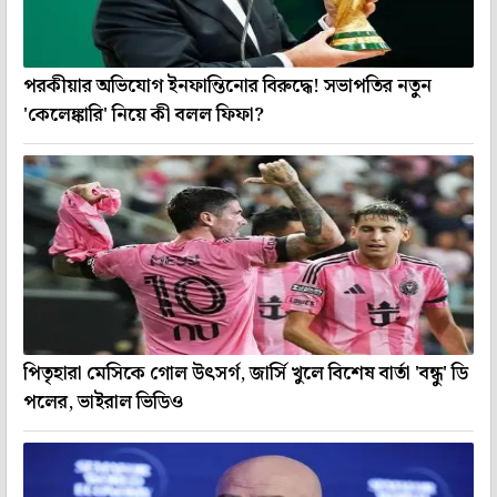
পরকীয়ার অভিযোগ ইনফান্তিনোর বিরুদ্ধে! সভাপতির নতুন
'কেলেঙ্কারি' নিয়ে কী বলল ফিফা?
পিতৃহারা মেসিকে গোল উৎসর্গ, জার্সি খুলে বিশেষ বার্তা 'বন্ধু' ডি
পলের, ভাইরাল ভিডিও