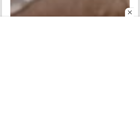
মহানগর
শোনো
ই পেপার
রোববার
২০২২ সালে শেষবার এখানে বঙ্গ বিজেপির আয়োজনে দুর্গাপুজো
হয়েছিল। সেবার উদ্বোধন করেছিলেন কেন্দ্রীয় স্বরাষ্ট্রমন্ত্রী অমিত
শাহ। চার-পাঁচদিন ধরে দুর্গাপুজোর পাশাপাশি সাংস্কৃতিক উৎসবও
হয়েছিল সেবার। তিন বছর পর এবারের পুজোয় আর কী কী