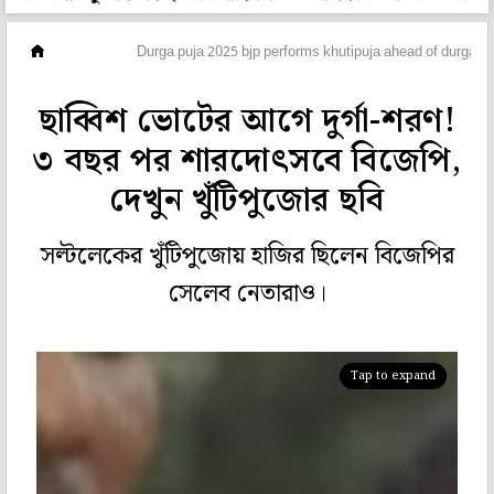
ছবিঘর
Durga puja 2025 bjp performs khutipuja ahead of durga puj
ছাব্বিশ ভোটের আগে দুর্গা-শরণ!
৩ বছর পর শারদোৎসবে বিজেপি,
দেখুন খুঁটিপুজোর ছবি
সল্টলেকের খুঁটিপুজোয় হাজির ছিলেন বিজেপির
সেলেব নেতারাও।
Tap to expand