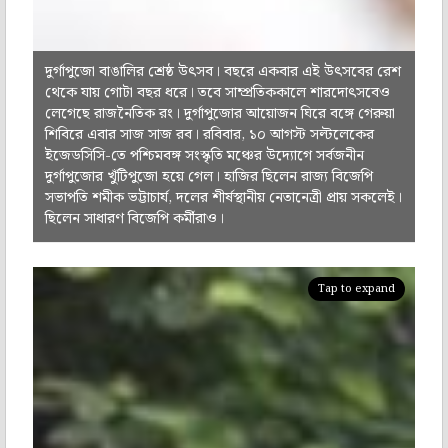
দুর্গাপুজো বাঙালির শ্রেষ্ঠ উৎসব। বছরে একবার এই উৎসবের রেশ
থেকে যায় গোটা বছর ধরে। তবে সাম্প্রতিককালে শারদোৎসবেও
লেগেছে রাজনৈতিক রং। দুর্গাপুজোর আয়োজন ঘিরে বঙ্গে গেরুয়া
শিবিরে এবার সাজ সাজ রব। রবিবার, ১০ আগস্ট সল্টলেকের
ইজেডসিসি-তে পশ্চিমবঙ্গ সংস্কৃতি মঞ্চের উদ্যোগে সর্বজনীন
দুর্গাপুজোর খুঁটিপুজো হয়ে গেল। হাজির ছিলেন রাজ্য বিজেপি
সভাপতি শমীক ভট্টাচার্য, দলের শীর্ষস্থানীয় নেতানেত্রী প্রায় সকলেই।
ছিলেন সাধারণ বিজেপি কর্মীরাও।
Tap to expand