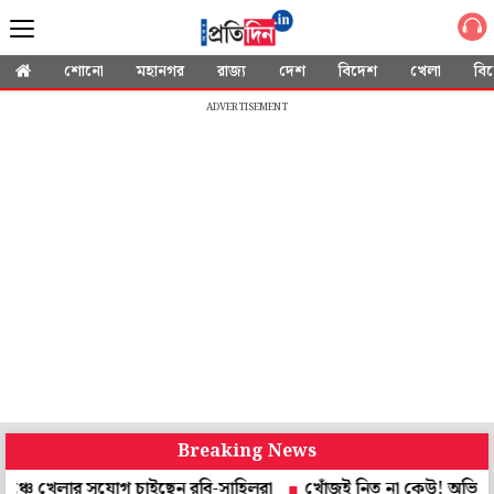
শোনো
মহানগর
রাজ্য
দেশ
বিদেশ
খেলা
বি
ADVERTISEMENT
Breaking News
চাইছেন রবি-সাহিলরা
খোঁজই নিত না কেউ! অভিজাত ডুপ্লেক্স ফ্ল্যাট থেকে 