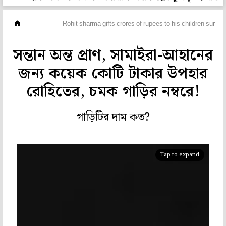
ছবিঘর
Rohit sharma gifts crores of rupees to his children surpri
সন্তান অন্ত প্রাণ, সামাইরা-আহানের
জন্য কয়েক কোটি টাকার উপহার
রোহিতের, চমক গাড়ির নম্বরে!
গাড়িটির দাম কত?
Tap to expand