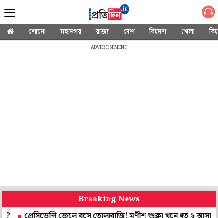
শোনো
মহানগর
রাজ্য
দেশ
বিদেশ
খেলা
বি
ADVERTISEMENT
Breaking News
ডেন্সি জেলে বসে তোলাবাজি! মণীশ শুক্লা খুনে ধৃত ২ আসামির কাছ থেকে উ