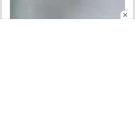
মহানগর
শোনো
ই পেপার
রোববার
আগেও তো একটা নীল রঙের ল্যাম্বরগিনি ছিল হিটম্যানের কাছে।
সেটার দাম ছিল ৩.১৫ কোটি টাকা। তাহলে একই গাড়ি কিনেছেন
কেন তিনি? জানা গিয়েছে, গত বছর ড্রিম ইলেভেন বিজয়ীকে পুরনো
ল্যাম্বরগিনি গাড়িটি উপহার দিয়েছিলেন। সেই কারণে নতুন
ল্যাম্বরগিনি উরস কেনার ধুম।
Tap to expand